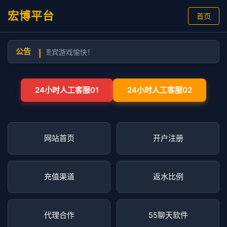
宏博平台
首页
公告
冠体育2.7，祝贵宾游戏愉快！
|
24小时人工客服01
24小时人工客服02
网站首页
开户注册
充值渠道
返水比例
代理合作
55聊天软件