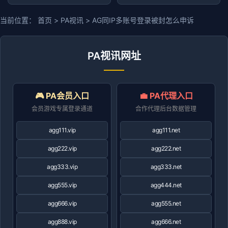
当前位置：
首页 >
PA视讯
> AG同IP多账号登录被封怎么申诉
PA视讯网址
🎮 PA会员入口
💼 PA代理入口
会员游戏专属登录通道
合作代理后台数据管理
agg111.vip
agg111.net
agg222.vip
agg222.net
agg333.vip
agg333.net
agg555.vip
agg444.net
agg666.vip
agg555.net
agg888.vip
agg666.net