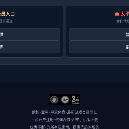
会员入口
💼 
登录通道
合作代
供
询
欧博-亚星-皇冠体育-最新游戏登录网址
平台开户注册-代理合作-APP手机版下载
优惠不断-为所有玩家用户提供优质的服务