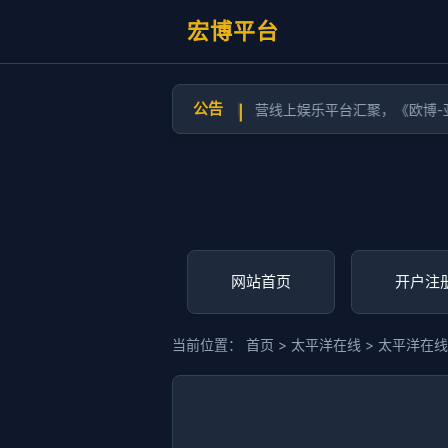
宏博平台
公告
最新通知：官方直营线上娱乐平台汇聚，《欧博-亚星
|
网站首页
开户注
当前位置：
首页 >
太平洋在线
> 太平洋在