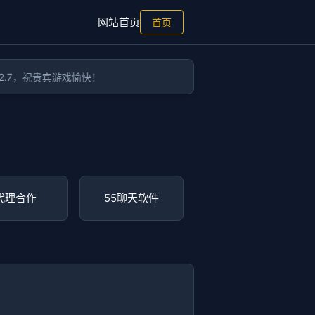
网站首页
首页
.7，祝贵宾游戏愉快！
代理合作
55聊天软件