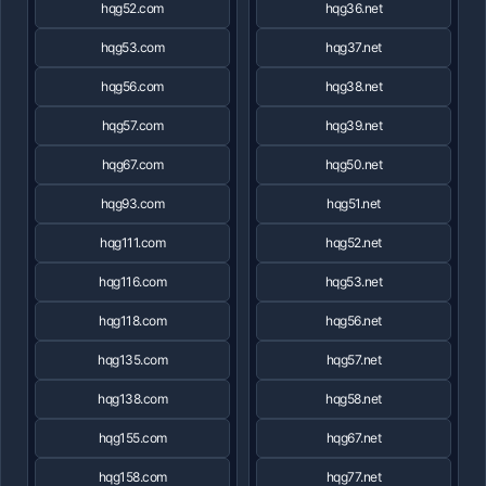
hqg52.com
hqg36.net
hqg53.com
hqg37.net
hqg56.com
hqg38.net
hqg57.com
hqg39.net
hqg67.com
hqg50.net
hqg93.com
hqg51.net
hqg111.com
hqg52.net
hqg116.com
hqg53.net
hqg118.com
hqg56.net
hqg135.com
hqg57.net
hqg138.com
hqg58.net
hqg155.com
hqg67.net
hqg158.com
hqg77.net