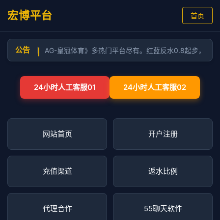
宏博平台
首页
公告
-亚星-利博-AG-皇冠体育》多热门平台尽有。红蓝反水0.8起步，皇冠
|
24小时人工客服01
24小时人工客服02
网站首页
开户注册
充值渠道
返水比例
代理合作
55聊天软件