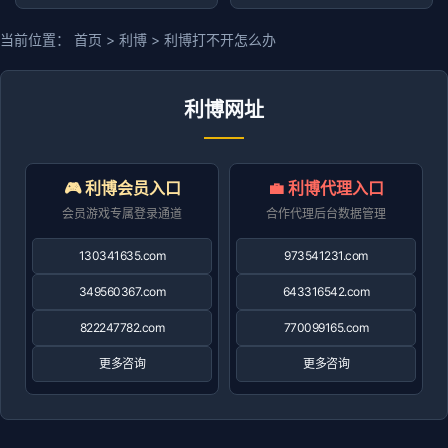
当前位置：
首页 >
利博
> 利博打不开怎么办
利博网址
🎮 利博会员入口
💼 利博代理入口
会员游戏专属登录通道
合作代理后台数据管理
130341635.com
973541231.com
349560367.com
643316542.com
822247782.com
770099165.com
更多咨询
更多咨询