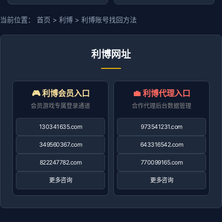
当前位置：
首页 >
利博
> 利博账号找回方法
利博网址
🎮 利博会员入口
💼 利博代理入口
会员游戏专属登录通道
合作代理后台数据管理
130341635.com
973541231.com
349560367.com
643316542.com
822247782.com
770099165.com
更多咨询
更多咨询