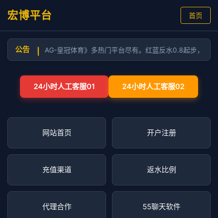
宏博平台
首页
公告
-亚星-利博-AG-皇冠体育》多热门平台尽有。红蓝反水0.8起步，皇冠
|
24小时人工客服01
24小时人工客服02
网站首页
开户注册
充值渠道
返水比例
代理合作
55聊天软件