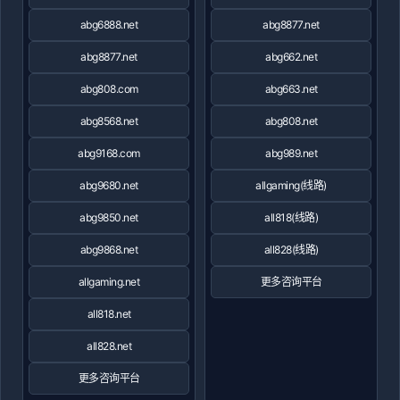
abg6888.net
abg8877.net
abg8877.net
abg662.net
abg808.com
abg663.net
abg8568.net
abg808.net
abg9168.com
abg989.net
abg9680.net
allgaming(线路)
abg9850.net
all818(线路)
abg9868.net
all828(线路)
allgaming.net
更多咨询平台
all818.net
all828.net
更多咨询平台