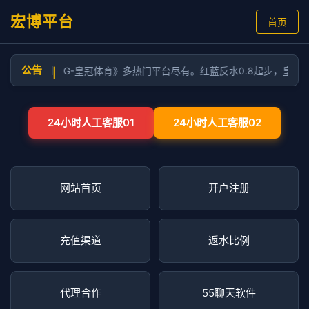
宏博平台
首页
公告
亚星-欧博-AG-皇冠体育》多热门平台尽有。红蓝反水0.8起步，皇冠体
|
24小时人工客服01
24小时人工客服02
网站首页
开户注册
充值渠道
返水比例
代理合作
55聊天软件