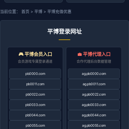
当前位置：
首页 >
平博
> 平博充值优惠
平博登录网址
🎮 平博会员入口
💼 平博代理入口
会员游戏专属登录通道
合作代理后台数据管理
pb0000.com
ag.pb0000.com
pb0011.com
ag.pb0011.com
pb0022.com
ag.pb0022.com
pb0033.com
ag.pb0033.com
pb0044.com
ag.pb0044.com
pb0055.com
ag.pb0055.com