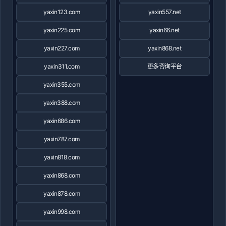
yaxin123.com
yaxin557.net
yaxin225.com
yaxin66.net
yaxin227.com
yaxin868.net
yaxin311.com
更多咨询平台
yaxin355.com
yaxin388.com
yaxin686.com
yaxin787.com
yaxin818.com
yaxin868.com
yaxin878.com
yaxin998.com