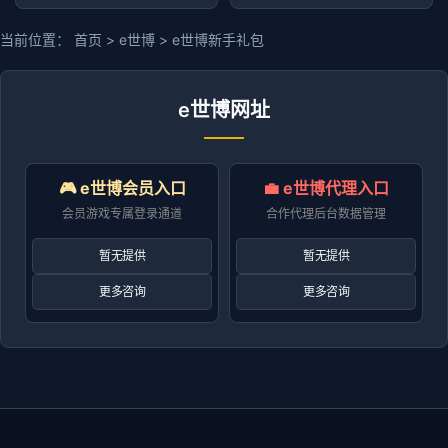
当前位置：
首页 >
e世博
> e世博新手礼包
e世博网址
🎮 e世博会员入口
💼 e世博代理入口
会员游戏专属登录通道
合作代理后台数据管理
暂无提供
暂无提供
更多咨询
更多咨询