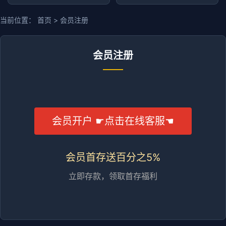
当前位置：
首页
>
会员注册
会员注册
会员开户 ☛点击在线客服☚
会员首存送百分之5%
立即存款，领取首存福利