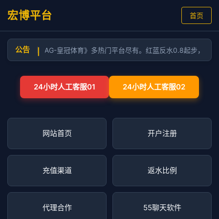
宏博平台
首页
公告
-亚星-利博-AG-皇冠体育》多热门平台尽有。红蓝反水0.8起步，皇冠
|
24小时人工客服01
24小时人工客服02
网站首页
开户注册
充值渠道
返水比例
代理合作
55聊天软件