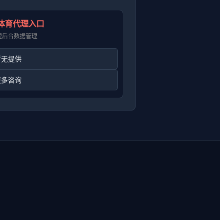
鱼体育代理入口
理后台数据管理
暂无提供
更多咨询