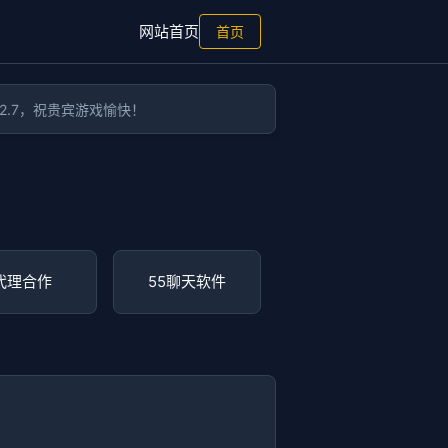
网站首页
首页
.7，祝贵宾游戏愉快！
代理合作
55聊天软件