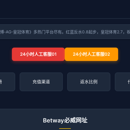
AG-皇冠体育》多热门平台尽有。红蓝反水0.8起步，皇冠体育2.7，祝
24小时人工客服01
24小时人工客服02
册
充值渠道
返水比例
Betway必威网址