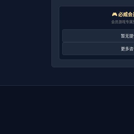
🎮 必威
会员游戏专属
暂无提
更多咨