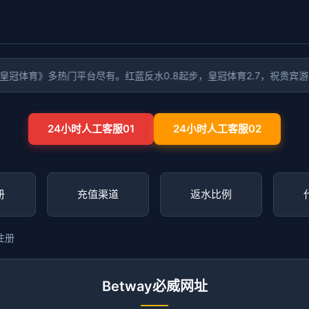
皇冠体育》多热门平台尽有。红蓝反水0.8起步，皇冠体育2.7，祝贵宾游
24小时人工客服01
24小时人工客服02
册
充值渠道
返水比例
注册
Betway必威网址