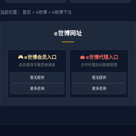
当前位置：
首页 >
e世博
> e世博下注
e世博网址
🎮 e世博会员入口
💼 e世博代理入口
会员游戏专属登录通道
合作代理后台数据管理
暂无提供
暂无提供
更多咨询
更多咨询