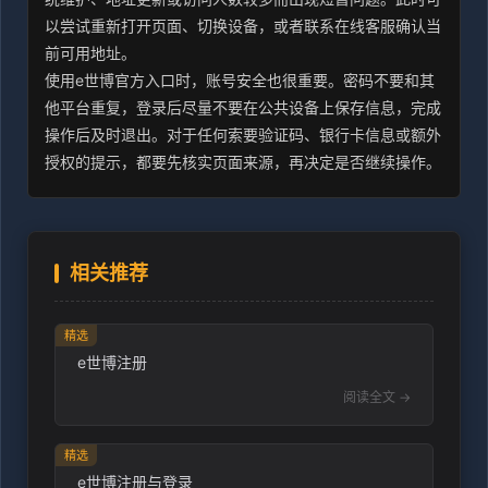
以尝试重新打开页面、切换设备，或者联系在线客服确认当
前可用地址。
使用e世博官方入口时，账号安全也很重要。密码不要和其
他平台重复，登录后尽量不要在公共设备上保存信息，完成
操作后及时退出。对于任何索要验证码、银行卡信息或额外
授权的提示，都要先核实页面来源，再决定是否继续操作。
相关推荐
精选
e世博注册
阅读全文 →
精选
e世博注册与登录