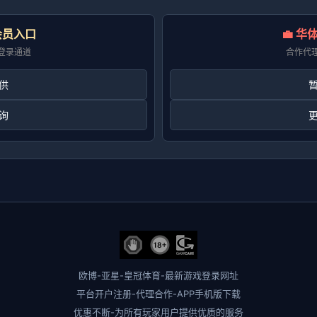
会员入口
💼 
登录通道
合作代
供
询
欧博-亚星-皇冠体育-最新游戏登录网址
平台开户注册-代理合作-APP手机版下载
优惠不断-为所有玩家用户提供优质的服务