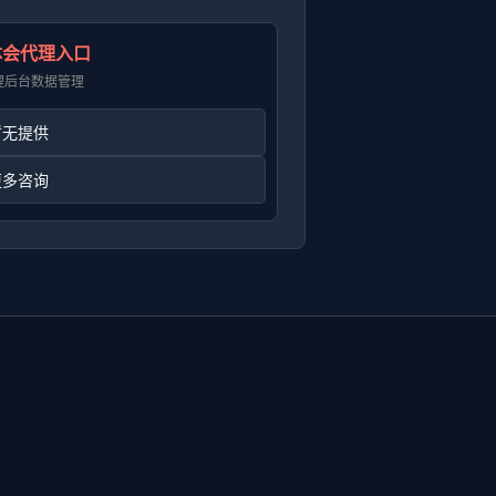
华体会代理入口
理后台数据管理
暂无提供
更多咨询