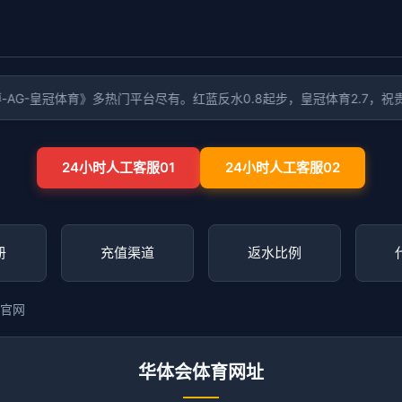
G-皇冠体育》多热门平台尽有。红蓝反水0.8起步，皇冠体育2.7，祝贵
24小时人工客服01
24小时人工客服02
册
充值渠道
返水比例
育官网
华体会体育网址