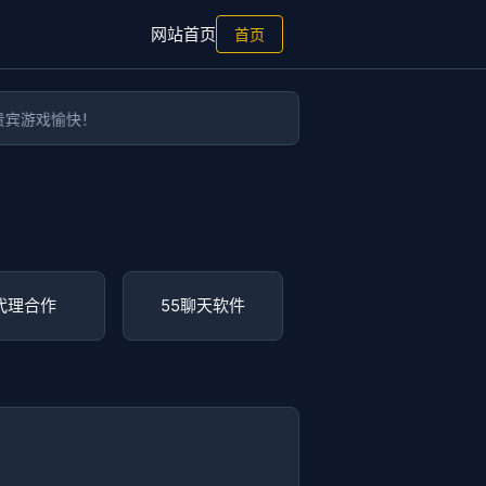
网站首页
首页
宾游戏愉快！
代理合作
55聊天软件