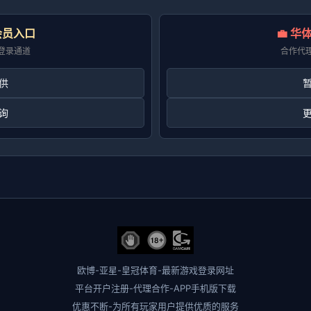
会员入口
💼 
登录通道
合作代
供
询
欧博-亚星-皇冠体育-最新游戏登录网址
平台开户注册-代理合作-APP手机版下载
优惠不断-为所有玩家用户提供优质的服务