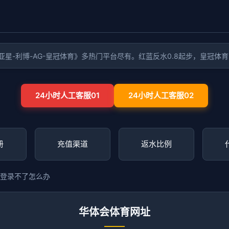
-利博-AG-皇冠体育》多热门平台尽有。红蓝反水0.8起步，皇冠体育2
24小时人工客服01
24小时人工客服02
册
充值渠道
返水比例
育登录不了怎么办
华体会体育网址