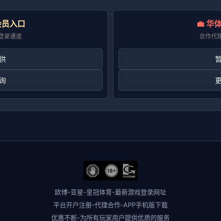
会员入口
💼 
登录通道
合作代
供
询
欧博-亚星-皇冠体育-最新游戏登录网址
平台开户注册-代理合作-APP手机版下载
优惠不断-为所有玩家用户提供优质的服务