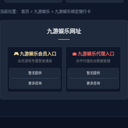
当前位置：
首页 >
九游娱乐
> 九游娱乐绑定银行卡
九游娱乐网址
🎮 九游娱乐会员入口
💼 九游娱乐代理入口
会员游戏专属登录通道
合作代理后台数据管理
暂无提供
暂无提供
更多咨询
更多咨询