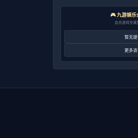
🎮 九游娱
会员游戏专属
暂无提
更多咨