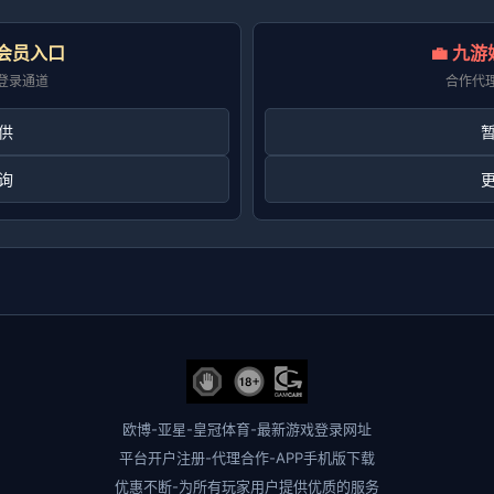
乐会员入口
💼 九
登录通道
合作代
供
询
欧博-亚星-皇冠体育-最新游戏登录网址
平台开户注册-代理合作-APP手机版下载
优惠不断-为所有玩家用户提供优质的服务