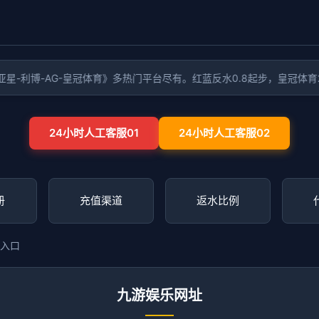
利博-AG-皇冠体育》多热门平台尽有。红蓝反水0.8起步，皇冠体育2
24小时人工客服01
24小时人工客服02
册
充值渠道
返水比例
方入口
九游娱乐网址