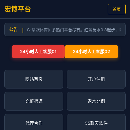
宏博平台
首页
公告
亚星-利博-AG-皇冠体育》多热门平台尽有。红蓝反水0.8起步，皇冠体
|
24小时人工客服01
24小时人工客服02
网站首页
开户注册
充值渠道
返水比例
代理合作
55聊天软件