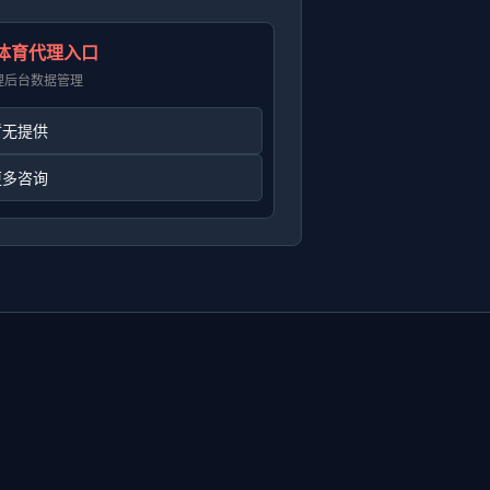
鱼体育代理入口
理后台数据管理
暂无提供
更多咨询