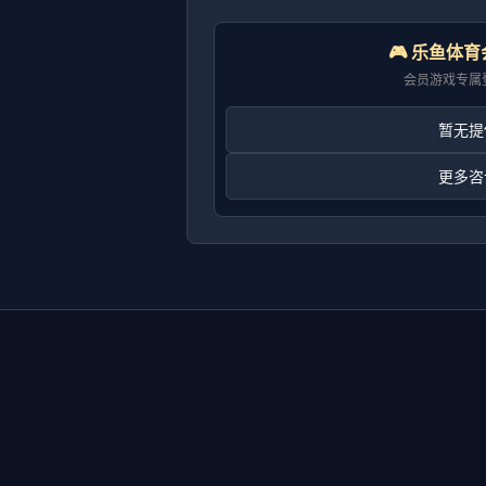
🎮 乐鱼体
会员游戏专属
暂无提
更多咨