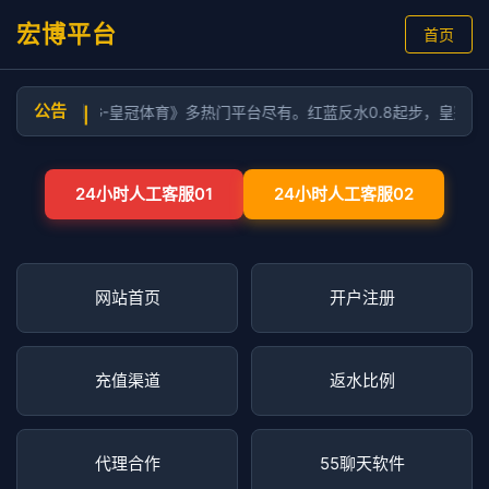
宏博平台
首页
公告
星-利博-AG-皇冠体育》多热门平台尽有。红蓝反水0.8起步，皇冠体育
|
24小时人工客服01
24小时人工客服02
网站首页
开户注册
充值渠道
返水比例
代理合作
55聊天软件