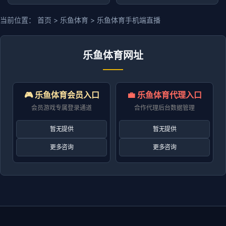
当前位置：
首页 >
乐鱼体育
> 乐鱼体育手机端直播
乐鱼体育网址
🎮 乐鱼体育会员入口
💼 乐鱼体育代理入口
会员游戏专属登录通道
合作代理后台数据管理
暂无提供
暂无提供
更多咨询
更多咨询