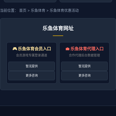
当前位置：
首页 >
乐鱼体育
> 乐鱼体育优惠活动
乐鱼体育网址
🎮 乐鱼体育会员入口
💼 乐鱼体育代理入口
会员游戏专属登录通道
合作代理后台数据管理
暂无提供
暂无提供
更多咨询
更多咨询