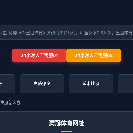
-利博-AG-皇冠体育》多热门平台尽有。红蓝反水0.8起步，皇冠体育2
24小时人工客服01
24小时人工客服02
册
充值渠道
返水比例
法注册怎么办
满冠体育网址