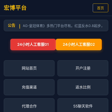
宏博平台
首页
公告
-亚星-利博-AG-皇冠体育》多热门平台尽有。红蓝反水0.8起步，皇冠
|
24小时人工客服01
24小时人工客服02
网站首页
开户注册
充值渠道
返水比例
代理合作
55聊天软件