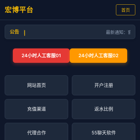
宏博平台
首页
公告
最新通知：官方直
|
24小时人工客服01
24小时人工客服02
网站首页
开户注册
充值渠道
返水比例
代理合作
55聊天软件