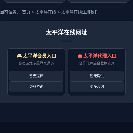
当前位置：
首页 >
太平洋在线
> 太平洋在线注册教程
太平洋在线网址
🎮 太平洋会员入口
💼 太平洋代理入口
会员游戏专属登录通道
合作代理后台数据管理
暂无提供
暂无提供
更多咨询
更多咨询