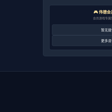
🎮 伟德
会员游戏专属
暂无提
更多咨