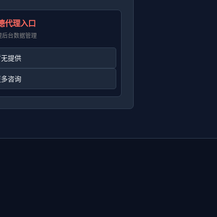
伟德代理入口
理后台数据管理
暂无提供
更多咨询