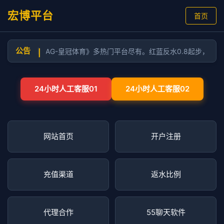
宏博平台
首页
公告
-亚星-利博-AG-皇冠体育》多热门平台尽有。红蓝反水0.8起步，皇冠
|
24小时人工客服01
24小时人工客服02
网站首页
开户注册
充值渠道
返水比例
代理合作
55聊天软件