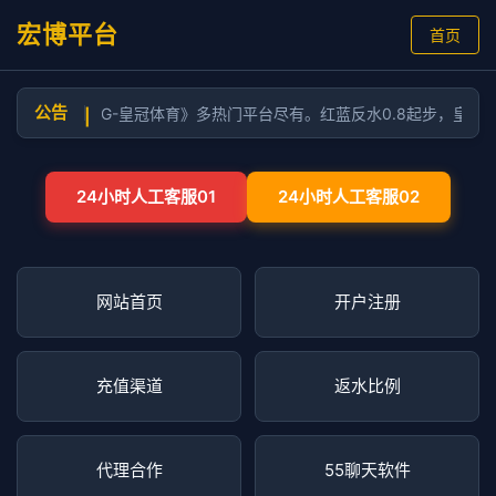
宏博平台
首页
公告
亚星-利博-AG-皇冠体育》多热门平台尽有。红蓝反水0.8起步，皇冠体
|
24小时人工客服01
24小时人工客服02
网站首页
开户注册
充值渠道
返水比例
代理合作
55聊天软件